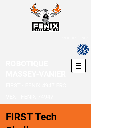
PROPULSÉ PAR
ROBOTIQUE
MASSEY-VANIER
FIRST - FENIX 4947 FRC
VEX - FENIX 74947
FIRST Tech