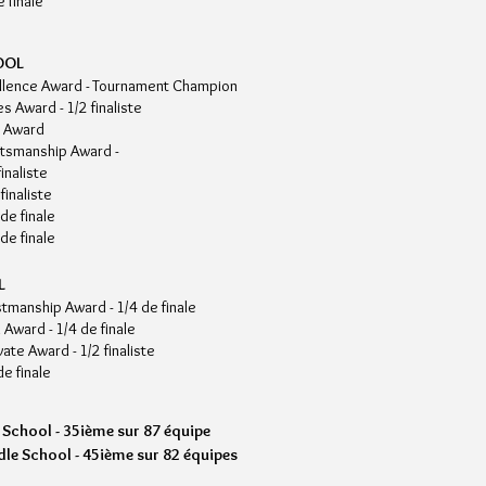
e finale
OOL
ellence Award - Tournament Champion
s Award - 1/2 finaliste
d Award
rtsmanship Award -
inaliste
finaliste
de finale
de finale
L
stmanship Award - 1/4 de finale
 Award - 1/4 de finale
ate Award - 1/2 finaliste
e finale
h School - 35ième sur 87 équipe
dle School - 45ième sur 82 équipes