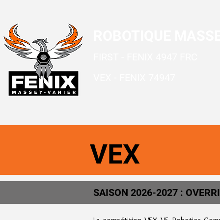
ROBOTIQUE MASSE
FIRST - FENIX 4947 FRC
VEX - FENIX 74947
VEX
SAISON 2026-2027 : OVERR