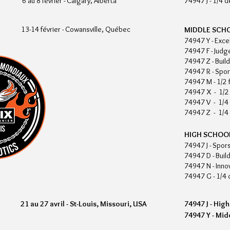
6 au 8 février - Calgary, Alberta
74947 J - 1/4 d
13-14 février - Cowansville, Québec
MIDDLE SCH
74947 Y - Exc
74947 F - Judge
74947 Z - Buil
74947 R - Spo
74947 M - 1/2 f
74947 X - 1/2 
74947 V - 1/4 
74947 Z - 1/4 
HIGH SCHOO
74947 J - Spor
74947 D - Build
74947 N - Innov
74947 G - 1/4 d
21 au 27 avril - St-Louis, Missouri, USA
74947 J - Hig
74947 Y - Mid