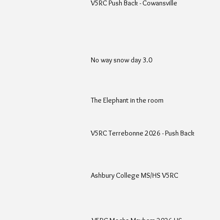
V5RC Push Back - Cowansville
No way snow day 3.0
The Elephant in the room
V5RC Terrebonne 2026 - Push Back
Ashbury College MS/HS V5RC