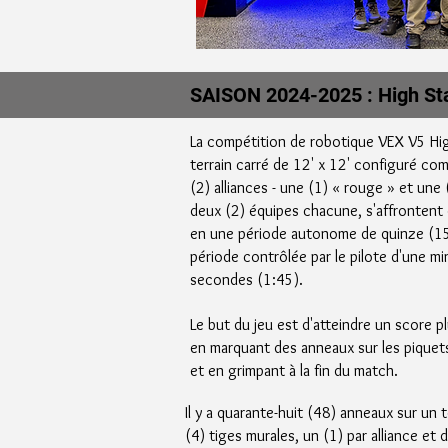
SAISON 2024-2025 : High St
La compétition de robotique VEX V5 Hig
terrain carré de 12' x 12' configuré co
(2) alliances - une (1) « rouge » et une
deux (2) équipes chacune, s'affrontent
en une période autonome de quinze (15
période contrôlée par le pilote d'une m
secondes (1:45).
Le but du jeu est d'atteindre un score pl
en marquant des anneaux sur les piquets
et en grimpant à la fin du match.
Il y a quarante-huit (48) anneaux sur un t
(4) tiges murales, un (1) par alliance e