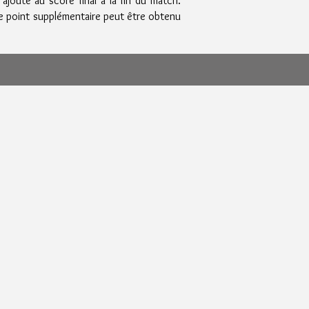
ajouté au score final à la fin du match.
Ce point supplémentaire peut être obtenu