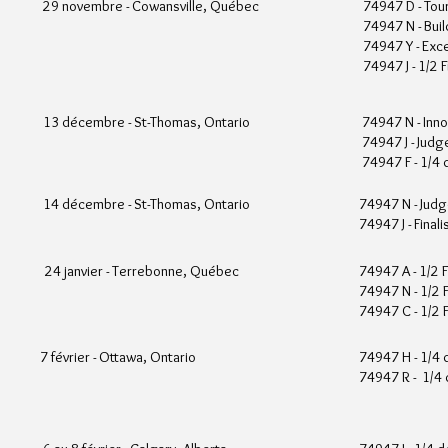
29 novembre - Cowansville, Québec
74947 D - To
74947 N - Buil
74947 Y - Exc
74947 J - 1/2 F
13 décembre - St-Thomas, Ontario
74947 N - Inno
74947 J - Judg
74947 F - 1/4 
14 décembre - St-Thomas, Ontario
74947 N - Judge
74947 J - Finali
24 janvier - Terrebonne, Québec
74947 A - 1/2 F
74947 N - 1/2 F
74947 C - 1/2 F
7 février - Ottawa, Ontario
74947 H - 1/4 d
74947 R - 1/4 