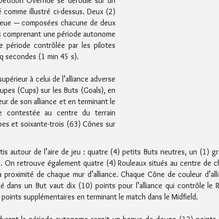
tition Override se déroule sur un
é comme illustré ci-dessus. Deux (2)
 bleue — composées chacune de deux
chs comprenant une période autonome
 période contrôlée par les pilotes
q secondes (1 min 45 s).
supérieur à celui de l’alliance adverse
upes (Cups) sur les Buts (Goals), en
eur de son alliance et en terminant le
 contestée au centre du terrain
upes et soixante-trois (63) Cônes sur
is autour de l’aire de jeu : quatre (4) petits Buts neutres, un (1) g
s. On retrouve également quatre (4) Rouleaux situés au centre de c
 proximité de chaque mur d’alliance.
​
Chaque Cône de couleur d’all
é dans un But vaut dix (10) points pour l’alliance qui contrôle le
points supplémentaires en terminant le match dans le Midfield.