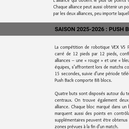
L’alliance qui obtient le plus de point
Chaque alliance peut aussi obtenir un p
par les deux alliances, peu importe laqu
SAISON 2025-2026 : PUSH 
La compétition de robotique VEX V5 P
carré de 12 pieds par 12 pieds, config
alliances – une « rouge » et une « b
équipes, s’affrontent lors de matchs 
15 secondes, suivie d’une période télé
Push Back comporte 88 blocs.
Quatre buts sont disposés autour du te
centraux. On trouve également deux
alliance. Chaque bloc marqué dans un b
marquent aussi des points en contrôl
supplémentaires peuvent être obtenus s
zones prévues à la fin d’un match.