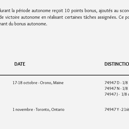
s durant la période autonome reçoit 10 points bonus, ajoutés au score
 de victoire autonome en réalisant certaines tâches assignées. Ce p
gnant du bonus autonome.
DATE
DISTINCTI
17-18 octobre - Orono, Maine
74947 D - 1/8 
74947 N - 1/8 
74947 J - 1/8 
1 novembre - Toronto, Ontario
74947 Y - 21i