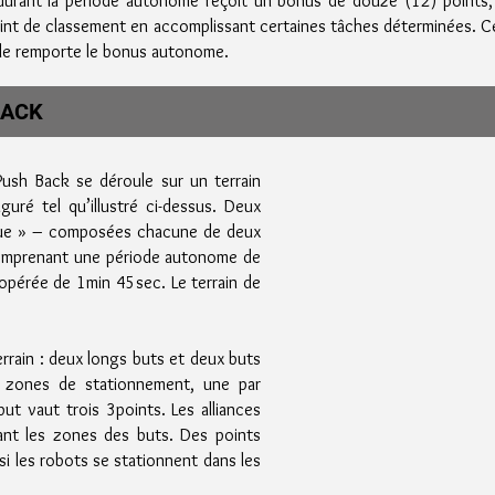
s durant la période autonome reçoit un bonus de douze (12) points, 
oint de classement en accomplissant certaines tâches déterminées. 
elle remporte le bonus autonome.
BACK
ush Back se déroule sur un terrain
uré tel qu’illustré ci-dessus. Deux
leue » – composées chacune de deux
comprenant une période autonome de
opérée de 1min 45sec. Le terrain de
rrain : deux longs buts et deux buts
 zones de stationnement, une par
ut vaut trois 3points. Les alliances
ant les zones des buts. Des points
i les robots se stationnent dans les