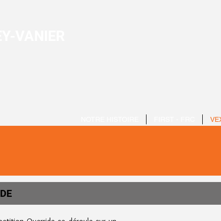
Y-VANIER
NOTRE HISTOIRE
FIRST - FRC
VE
IDE