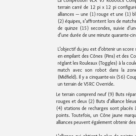
La compétition VEX V5 Robotics Compe
terrain carré de 12 pi x 12 pi configur
alliances — une (1) rouge et une (1)
(2) équipes, s’affrontent lors de mat
de quinze (15) secondes, suivie d’une
d’une durée de une minute quarante-cin
L’objectif du jeu est d’obtenir un score 
en empilant des Cônes (Pins) et des Co
réglant les Rouleaux (Toggles) à la coul
match avec son robot dans la zone
(Midfield). Il y a cinquante-six (56) Co
un terrain de V5RC Override.
Le terrain comprend neuf (9) Buts répart
rouges et deux (2) Buts d’alliance bleu
(4) stations de recharges sont placés à
points. Toutefois, un Cône jaune marqu
alliances peuvent également obtenir des 